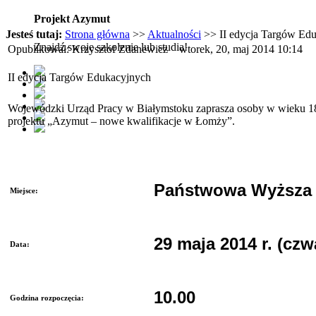
Projekt Azymut
Jesteś tutaj:
Strona główna
>>
Aktualności
>> II edycja Targów Ed
Znajdź swoje szkolenie lub studia!
Opublikował: Krzysztof Zdanewicz
wtorek, 20, maj 2014 10:14
II edycja Targów Edukacyjnych
Wojewódzki Urząd Pracy w Białymstoku zaprasza osoby w wieku 18-
projektu „Azymut – nowe kwalifikacje w Łomży”.
Państwowa Wyższa S
Miejsce:
29 maja 2014 r. (czw
Data:
10.00
Godzina rozpoczęcia: