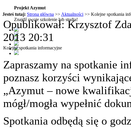
Projekt Azymut
Jesteś tutaj:
Strona główna
>>
Aktualności
>> Kolejne spotkania in
Znajdź swoje szkolenie lub studia!
Opublikował: Krzysztof Zd
2013 20:31
Kolejne spotkania informacyjne
Zapraszamy na spotkanie in
poznasz korzyści wynikające
„Azymut – nowe kwalifikac
mógł/mogła wypełnić dokum
Spotkania odbędą się o godz